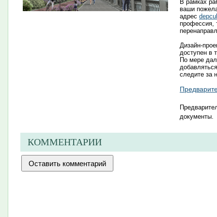
В рамках ра
ваши пожела
адрес
depcu
профессия, 
перенаправл
Дизайн-прое
доступен в 
По мере дал
добавлятьс
следите за 
Предварите
Пре
дварител
документы
.​
КОММЕНТАРИИ