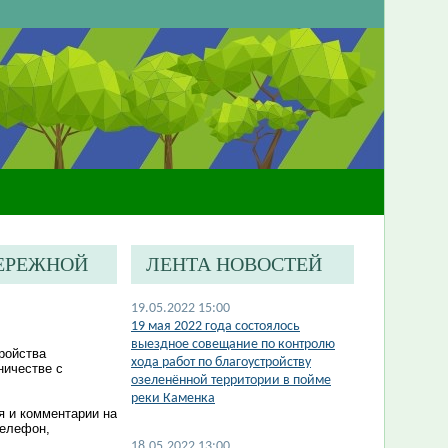
ЕРЕЖНОЙ
ЛЕНТА НОВОСТЕЙ
19.05.2022 15:00
19 мая 2022 года состоялось
выездное совещание по контролю
ройства
хода работ по благоустройству
ничестве с
озеленённой территории в пойме
реки Каменка
я и комментарии на
телефон,
.
18.05.2022 13:00