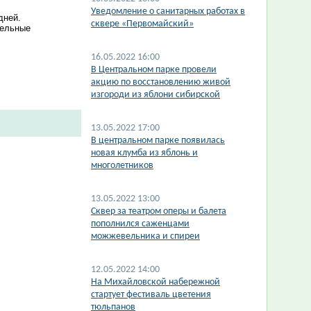
Уведомление о санитарных работах в
дней.
сквере «Первомайский»
тельные
16.05.2022 16:00
В Центральном парке провели
акцию по восстановлению живой
изгороди из яблони сибирской
13.05.2022 17:00
В центральном парке появилась
новая клумба из яблонь и
многолетников
13.05.2022 13:00
Сквер за театром оперы и балета
пополнился саженцами
можжевельника и спиреи
12.05.2022 14:00
На Михайловской набережной
стартует фестиваль цветения
тюльпанов