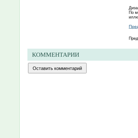
Диза
По м
иллю
Пред
Пре
д
КОММЕНТАРИИ