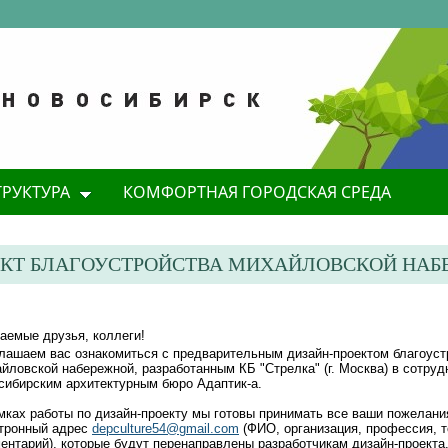
ТРУКТУРА
КОМФОРТНАЯ ГОРОДСКАЯ СРЕДА
ЕКТ БЛАГОУСТРОЙСТВА МИХАЙЛОВСКОЙ НАБ
аемые друзья, коллеги!
лашаем вас ознакомиться с предварительным дизайн-проектом благоуст
йловской набережной, разработанным КБ "Стрелка" (г. Москва) в сотруд
сибирским архитектурным бюро Адаптик-а.
мках работы по дизайн-проекту мы готовы принимать все ваши пожелани
тронный адрес
depculture54@gmail.com
(ФИО, организация, профессия, 
ентарий), которые будут перенаправлены разработчикам дизайн-проекта