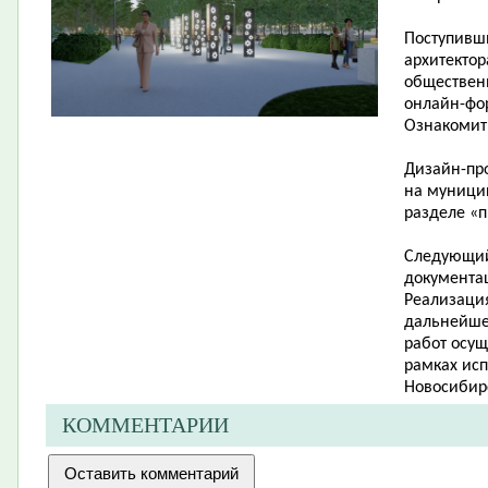
Поступивш
архитектор
общественн
онлайн-фо
Ознакомит
Дизайн-про
на муници
разделе «п
Следующий 
документа
Реализаци
дальнейше
работ осущ
рамках ис
Новосибирс
КОММЕНТАРИИ