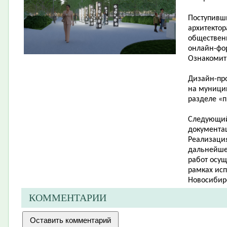
Поступивш
архитектор
общественн
онлайн-фо
Ознакомит
Дизайн-про
на муници
разделе «п
Следующий 
документа
Реализаци
дальнейше
работ осущ
рамках ис
Новосибирс
КОММЕНТАРИИ