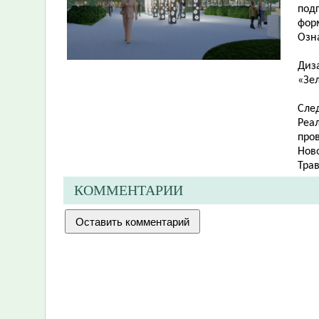
под
фор
Озн
Диз
«Зе
Сле
Реа
про
Нов
Трав
КОММЕНТАРИИ