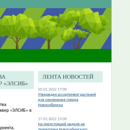
ВА
ЛЕНТА НОВОСТЕЙ
 «ЭЛСИБ»
20.01.2022 17:00
Утвержден ассортимент растений
для озеленения города
тва
Новосибирска
квер «ЭЛСИБ» в
17.01.2022 13:00
На предстоящей неделе на
роекта,
территории Новосибирского