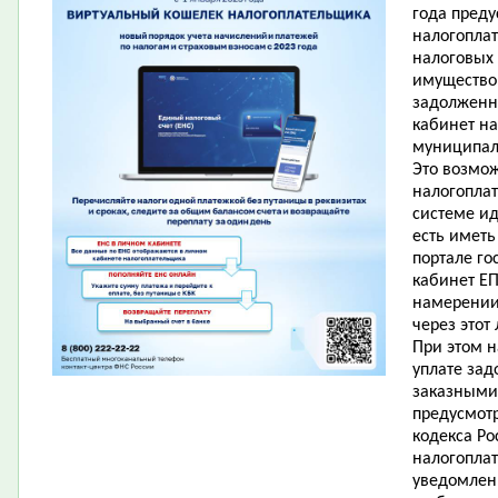
года пред
налогопла
налоговых
имущество 
задолженн
кабинет на
муниципаль
Это возмо
налогопла
системе и
есть имет
портале го
кабинет ЕП
намерении
через этот
При этом 
уплате зад
заказными 
предусмотр
кодекса Ро
налогопла
уведомлен