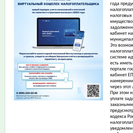
года пред
налогопла
налоговых
имущество 
задолженн
кабинет на
муниципаль
Это возмо
налогопла
системе и
есть имет
портале го
кабинет ЕП
намерении
через этот
При этом 
уплате зад
заказными 
предусмотр
кодекса Ро
налогопла
уведомлен