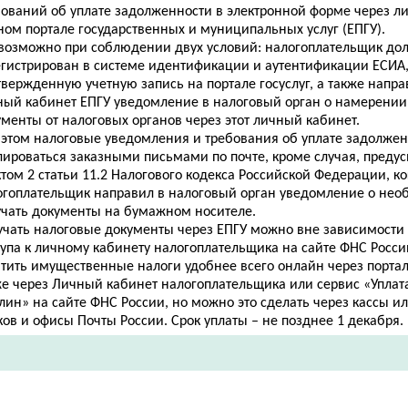
бований об уплате задолженности в электронной форме через л
ном портале государственных и муниципальных услуг (ЕПГУ).
 возможно при соблюдении двух условий: налогоплательщик до
егистрирован в системе идентификации и аутентификации ЕСИА, 
вержденную учетную запись на портале госуслуг, а также напра
ный кабинет ЕПГУ уведомление в налоговый орган о намерении
менты от налоговых органов через этот личный кабинет.
 этом налоговые уведомления и требования об уплате задолжен
лироваться заказными письмами по почте, кроме случая, преду
том 2 статьи 11.2 Налогового кодекса Российской Федерации, ко
огоплательщик направил в налоговый орган уведомление о нео
учать документы на бумажном носителе.
учать налоговые документы через ЕПГУ можно вне зависимости 
тупа к личному кабинету налогоплательщика на сайте ФНС Росси
тить имущественные налоги удобнее всего онлайн через портал 
же через Личный кабинет налогоплательщика или сервис «Уплат
лин» на сайте ФНС России, но можно это сделать через кассы и
ов и офисы Почты России. Срок уплаты – не позднее 1 декабря.