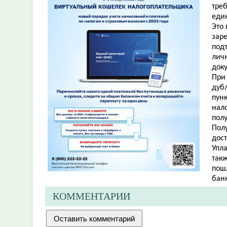
тре
еди
Это
зар
подт
лич
доку
При
дуб
пунк
нал
пол
Пол
дос
Упла
так
пош
банк
КОММЕНТАРИИ