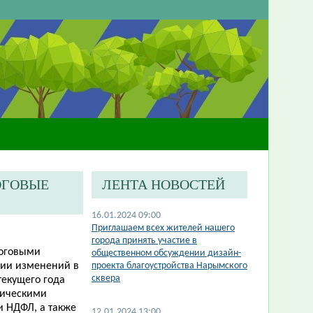
ОГОВЫЕ
ЛЕНТА НОВОСТЕЙ
16.01.2024 09:00
Приглашаем всех жителей нашего
города принять участие в
логовыми
общественном обсуждении дизайн-
нии изменений в
проекта благоустройства Нарымского
сквера
текущего года
зическими
и НДФЛ, а также
12.01.2024 13:00