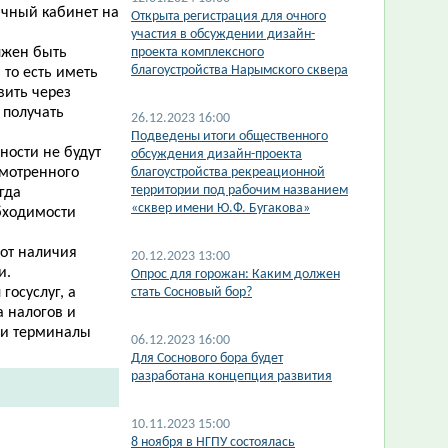
ичный кабинет на
Открыта регистрация для очного
участия в обсуждении дизайн-
лжен быть
проекта комплексного
благоустройства Нарымского сквера
то есть иметь
вить через
 получать
26.12.2023 16:00
Подведены итоги общественного
ности не будут
обсуждения дизайн-проекта
смотренного
благоустройства рекреационной
территории под рабочим названием
гда
«сквер имени Ю.Ф. Бугакова»
бходимости
от наличия
20.12.2023 13:00
и.
Опрос для горожан: Каким должен
госуслуг, а
стать Сосновый бор?
а налогов и
ли терминалы
06.12.2023 16:00
Для Соснового бора будет
разработана концепция развития
10.11.2023 15:00
​8 ноября в НГПУ состоялась