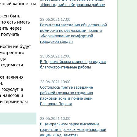
ичный кабинет на
«Новогодний» в Кировском районе
лжен быть
23.06.2021 17:00
то есть иметь
Результаты заседания общественной
вить через
комиссии по реализации проекта
 получать
«Формирование комфортной
городской среды»
ности не будут
смотренного
23.06.2021 12:00
гда
В Первомайском сквере проведутся
бходимости
благоустроительные работы
от наличия
23.06.2021 10:00
и.
Состоялось третье заседание
госуслуг, а
рабочей группы по созданию
а налогов и
парковой зоны в пойме реки
ли терминалы
Ельцовка Первая
23.06.2021 10:00
В Центральном парке высажены
гортензии в рамках международной
акции «Сад Памяти»