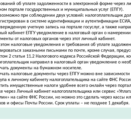
бований об уплате задолженности в электронной форме через л
ном портале государственных и муниципальных услуг (ЕПГУ).
 возможно при соблюдении двух условий: налогоплательщик до
егистрирован в системе идентификации и аутентификации ЕСИА, 
вержденную учетную запись на портале госуслуг, а также напра
ный кабинет ЕПГУ уведомление в налоговый орган о намерении
менты от налоговых органов через этот личный кабинет.
 этом налоговые уведомления и требования об уплате задолжен
лироваться заказными письмами по почте, кроме случая, преду
том 2 статьи 11.2 Налогового кодекса Российской Федерации, ко
огоплательщик направил в налоговый орган уведомление о нео
учать документы на бумажном носителе.
учать налоговые документы через ЕПГУ можно вне зависимости 
тупа к личному кабинету налогоплательщика на сайте ФНС Росси
тить имущественные налоги удобнее всего онлайн через портал 
же через Личный кабинет налогоплательщика или сервис «Уплат
лин» на сайте ФНС России, но можно это сделать через кассы и
ов и офисы Почты России. Срок уплаты – не позднее 1 декабря.