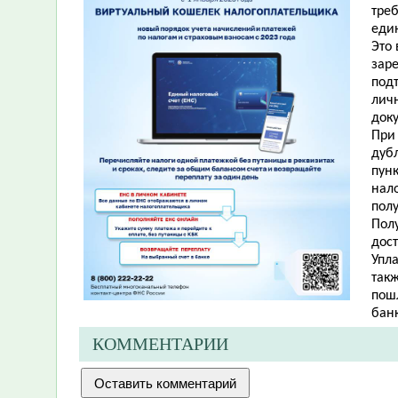
тре
еди
Это
зар
подт
лич
доку
При
дуб
пунк
нал
пол
Пол
дос
Упла
так
пош
банк
КОММЕНТАРИИ