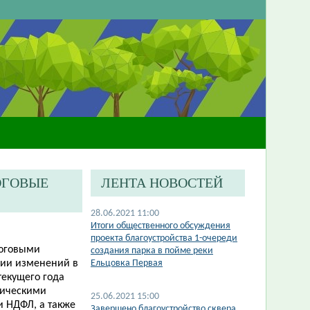
ОГОВЫЕ
ЛЕНТА НОВОСТЕЙ
28.06.2021 11:00
Итоги общественного обсуждения
проекта благоустройства 1-очереди
логовыми
создания парка в пойме реки
нии изменений в
Ельцовка Первая
текущего года
зическими
25.06.2021 15:00
и НДФЛ, а также
Завершено благоустройство сквера