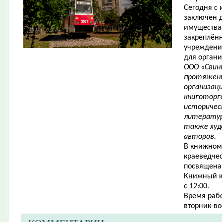
Сегодня с
заключен 
имущества
закреплён
учреждени
для органи
ООО «Свинь
протяжени
организаци
книготорг
историчес
литератур
также худ
авторов.
В книжном 
краеведчес
посвящена 
Книжный к
с 12:00.
Время рабо
вторник-во