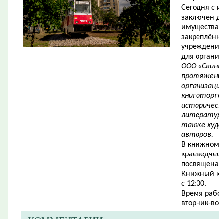
Сегодня с
заключен 
имущества
закреплён
учреждени
для органи
ООО «Свинь
протяжени
организаци
книготорг
историчес
литератур
также худ
авторов.
В книжном 
краеведчес
посвящена 
Книжный к
с 12:00.
Время рабо
вторник-во