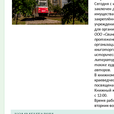
Сегодня с
заключен 
имущества
закреплён
учреждени
для органи
ООО «Свинь
протяжени
организаци
книготорг
историчес
литератур
также худ
авторов.
В книжном 
краеведчес
посвящена 
Книжный к
с 12:00.
Время рабо
вторник-во