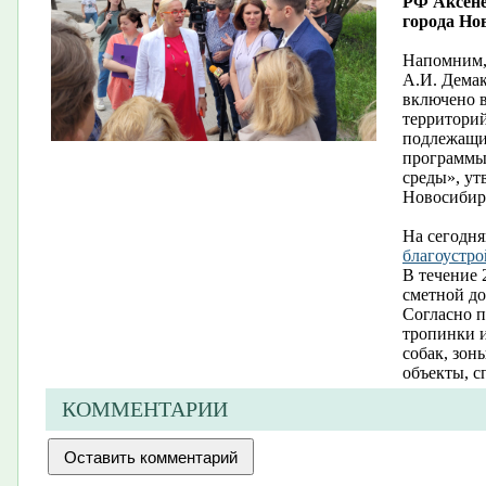
РФ Аксене
города Но
Напомним, 
А.И. Демак
включено 
территорий
подлежащи
программы
среды», у
Новосибирс
На сегодн
благоустро
В течение 
сметной д
Согласно п
тропинки и
собак, зон
объекты, с
КОММЕНТАРИИ