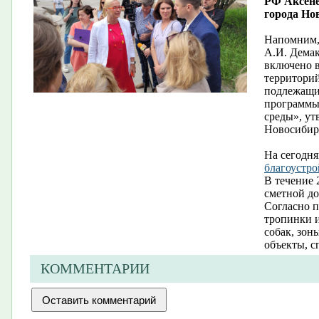
РФ Аксене
города Но
Напомним, 
А.И. Демак
включено 
территорий
подлежащи
программы
среды», у
Новосибирс
На сегодн
благоустро
В течение 
сметной д
Согласно п
тропинки и
собак, зон
объекты, с
КОММЕНТАРИИ