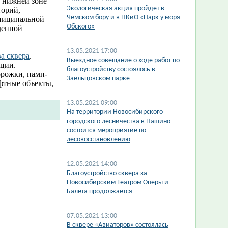
в нижней зоне
Экологическая акция пройдет в
торий,
Чемском бору и в ПКиО «Парк у моря
униципальной
Обского»
денной
13.05.2021 17:00
а сквера​
.
Выездное совещание о ходе работ по
ации.
благоустройству состоялось в
орожки, памп-
Заельцовском парке
афтные объекты,
13.05.2021 09:00
На территории Новосибирского
городского лесничества в Пашино
состоится мероприятие по
лесовосстановлению
12.05.2021 14:00
Благоустройство сквера за
Новосибирским Театром Оперы и
Балета продолжается
07.05.2021 13:00
В сквере «Авиаторов» состоялась