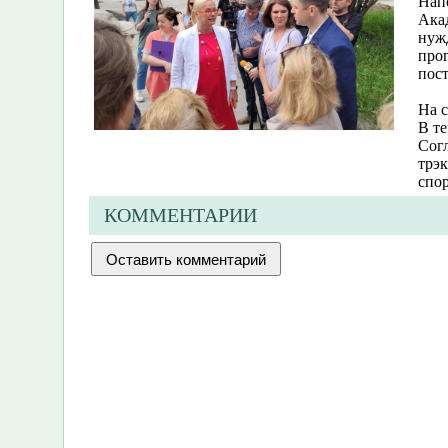
Напо
Ака
нуж
про
пос
На 
В те
Сог
трэк
спор
КОММЕНТАРИИ