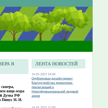
ЕРА В
ЛЕНТА НОВОСТЕЙ
14.05.2021 14:00
Опубликован дизайн-проект
благоустройства территории,
 сквера,
прилегающей к
ием вице-мэра
Многофункциональной ледовой
ной Думы РФ
арене
 Пинус Н. И.
14.05.2021 11:00