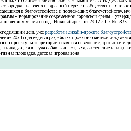
мним, что благоустройство сквера у памятника А.И. Демакову 
демгородка включено в адресный перечень общественных терри
дающихся в благоустройстве и подлежащих благоустройству, м
граммы «Формирование современной городской среды», утверж
тановлением мэрии города Новосибирска от 29.12.2017 № 5833.
сегодняшний день уже
разработан дизайн-проекта благоустройств
чение 2023 года ведется разработка проектно-сметной документ
ласно проекту на территории появится освещение, тропинки и д
, площадка для выгула собак, зоны отдыха, озеленение и ландш
тивная площадка, детская игровая зона.