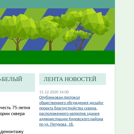
«БЕЛЫЙ
ЛЕНТА НОВОСТЕЙ
11.12.2020 14:00
​Опубликован протокол
общественного обсуждения дизайн-
честь 75-летия
проекта благоустройства сквера,
ории сквера
расположенного напротив здания
администрации Кировского района
по ул. Петухова, 18.
о демонтажу