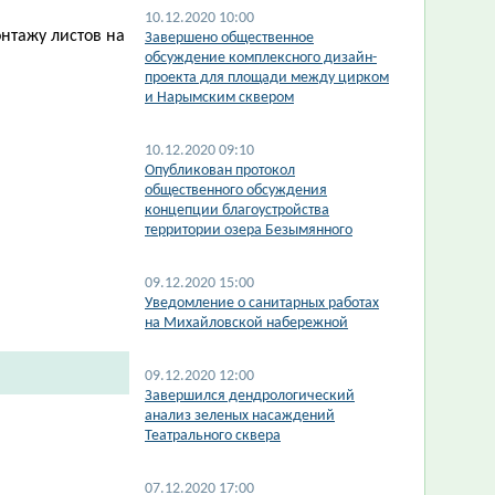
10.12.2020 10:00
нтажу листов на
​Завершено общественное
обсуждение комплексного дизайн-
проекта для площади между цирком
и Нарымским сквером
10.12.2020 09:10
​Опубликован протокол
общественного обсуждения
концепции благоустройства
территории озера Безымянного
09.12.2020 15:00
Уведомление о санитарных работах
на Михайловской набережной
09.12.2020 12:00
Завершился дендрологический
анализ зеленых насаждений
Театрального сквера
07.12.2020 17:00