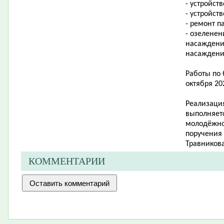
- устройст
- устройст
- ремонт п
- озеленен
насаждени
насаждени
Работы по 
октября 20
Реализация
выполняетс
молодёжно
поручения
Травникова
КОММЕНТАРИИ