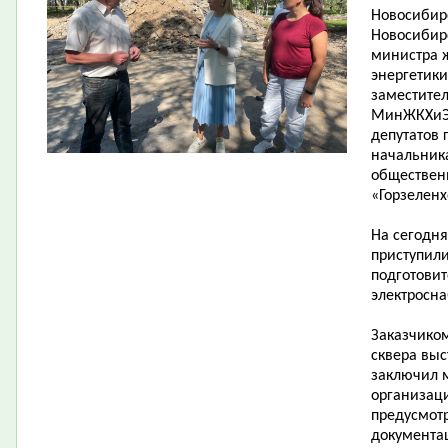
Новосибирс
Новосибирс
министра 
энергетики
заместите
МинЖКХиЭ Н
депутатов 
начальника
общественн
«Горзеленх
На сегодн
приступили
подготовит
электросн
Заказчиком
сквера выс
заключил 
организац
предусмот
документа