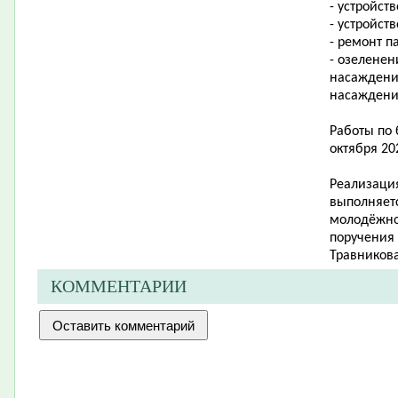
- устройст
- устройст
- ремонт п
- озеленен
насаждени
насаждени
Работы по 
октября 20
Реализация
выполняетс
молодёжно
поручения
Травникова
КОММЕНТАРИИ