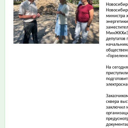
Новосибирс
Новосибирс
министра 
энергетики
заместите
МинЖКХиЭ Н
депутатов 
начальника
общественн
«Горзеленх
На сегодн
приступили
подготовит
электросн
Заказчиком
сквера выс
заключил 
организац
предусмот
документа