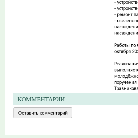
- устройст
- устройст
- ремонт п
- озеленен
насаждени
насаждени
Работы по 
октября 20
Реализация
выполняетс
молодёжно
поручения
Травникова
КОММЕНТАРИИ