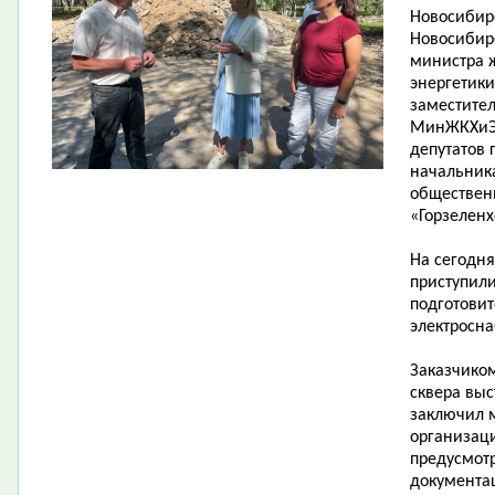
Новосибирс
Новосибирс
министра 
энергетики
заместите
МинЖКХиЭ Н
депутатов 
начальника
общественн
«Горзеленх
На сегодн
приступили
подготовит
электросн
Заказчиком
сквера выс
заключил 
организац
предусмот
документа