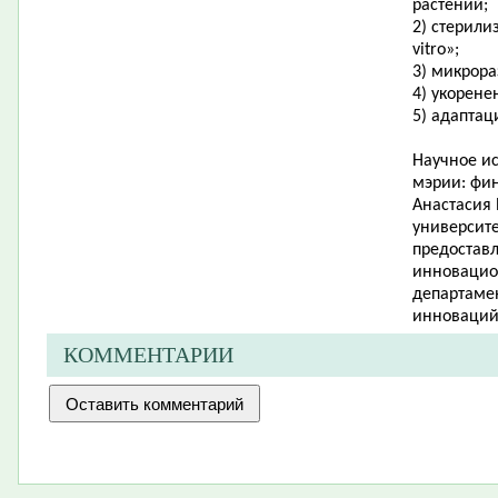
растений;
2) стерили
vitro»;
3) микрор
4) укорене
5) адаптац
Научное ис
мэрии: фи
Анастасия 
университе
предоставл
инновацио
департамен
инноваций
КОММЕНТАРИИ