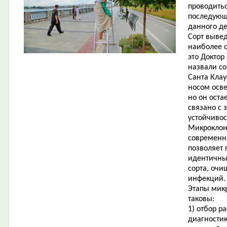
проводитьс
последующ
данного де
Сорт вывед
наиболее 
это Доктор
назвали со
Санта Кла
носом осве
но он оста
связано с 
устойчивос
Микроклон
современн
позволяет
идентичный
сорта, оч
инфекций.
Этапы мик
таковы:
1) отбор р
диагности