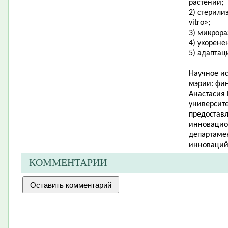
растений;
2) стерили
vitro»;
3) микрор
4) укорене
5) адаптац
Научное ис
мэрии: фи
Анастасия 
университе
предоставл
инновацио
департамен
инноваций
КОММЕНТАРИИ