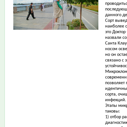
проводитьс
последующ
данного де
Сорт вывед
наиболее 
это Доктор
назвали со
Санта Кла
носом осве
но он оста
связано с 
устойчивос
Микроклон
современн
позволяет
идентичный
сорта, оч
инфекций.
Этапы мик
таковы:
1) отбор р
диагности