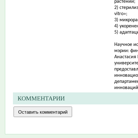
растений;
2) стерили
vitro»;
3) микрор
4) укорене
5) адаптац
Научное ис
мэрии: фи
Анастасия 
университе
предоставл
инновацио
департамен
инноваций
КОММЕНТАРИИ