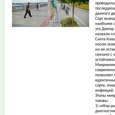
проводитьс
последующ
данного де
Сорт вывед
наиболее 
это Доктор
назвали со
Санта Кла
носом осве
но он оста
связано с 
устойчивос
Микроклон
современн
позволяет
идентичный
сорта, оч
инфекций.
Этапы мик
таковы:
1) отбор р
диагности