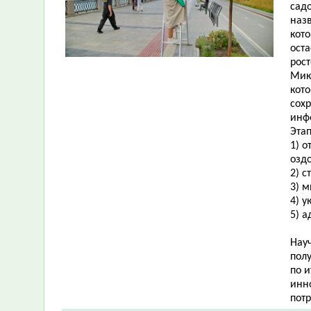
садо
назв
кото
ост
рос
Мик
кот
сох
инф
Эта
1) о
озд
2) с
3) 
4) у
5) 
Нау
пол
по и
инн
пот