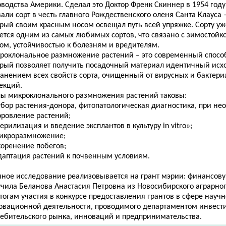
водства Америки. Сделал это Доктор Френк Скиннер в 1954 году
али сорт в честь главного Рождественского оленя Санта Клауса
рый своим красным носом освещал путь всей упряжке. Сорту уже
ается одним из самых любимых сортов, что связано с зимостойк
том, устойчивостью к болезням и вредителям.
роклональное размножение растений – это современный спосо
орый позволяет получить посадочный материал идентичный исх
ранением всех свойств сорта, очищенный от вирусных и бактер
екций.
пы микроклонального размножения растений таковы:
тбор растения-донора, фитопатологическая диагностика, при н
оровление растений;
терилизация и введение эксплантов в культуру in vitro»;
микроразмножение;
коренение побегов;
адаптация растений к почвенным условиям.
чное исследование реализовывается на грант мэрии: финансов
учила Беланова Анастасия Петровна из Новосибирского аграрног
тогам участия в конкурсе предоставления грантов в сфере научн
овационной деятельности, проводимого департаментом инвест
ребительского рынка, инноваций и предпринимательства.