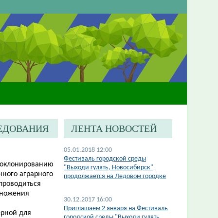
ЛЕДОВАНИЯ
ЛЕНТА НОВОСТЕЙ
05.01.2018 12:00
Фестиваль городской среды
роклонированию
"Выходи гулять, Новосибирск"
нного аграрного
продолжается на Ледовом городке
 проводиться
множения
30.12.2017 16:00
Приглашаем 2 января на Фестиваль
ерной для
городской среды "Выходи гулять,