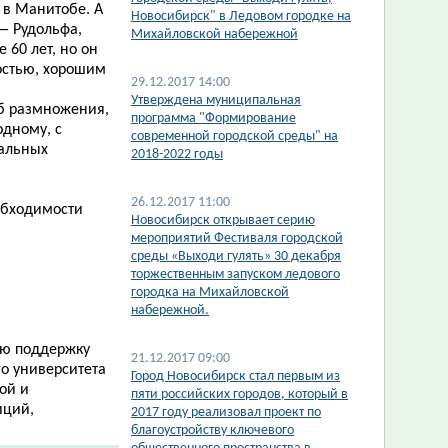
 в Манитобе. А
Новосибирск" в Ледовом городке на
 — Рудольфа,
Михайловской набережной
 60 лет, но он
остью, хорошим
29.12.2017 14:00
Утверждена муниципальная
б размножения,
программа "Формирование
одному, с
современной городской среды" на
иальных
2018-2022 годы
26.12.2017 11:00
еобходимости
Новосибирск открывает серию
мероприятий Фестиваля городской
среды «Выходи гулять» 30 декабря
торжественным запуском ледового
городка на Михайловской
набережной.
ую поддержку
21.12.2017 09:00
о университета
Город Новосибирск стал первым из
ой и
пяти российских городов, который в
иций,
2017 году реализовал проект по
благоустройству ключевого