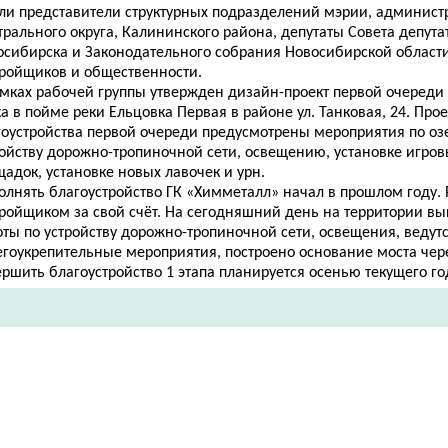
ли представители структурных подразделений мэрии, админист
рального округа, Калининского района, депутаты Совета депута
осибирска и Законодательного собрания Новосибирской области
тройщиков и общественности.
амках рабочей группы утвержден дизайн-проект первой очереди 
а в пойме реки Ельцовка Первая в районе ул. Танковая, 24. Про
гоустройства первой очереди предусмотрены мероприятия по о
ойству дорожно-тропиночной сети, освещению, установке игров
адок, установке новых лавочек и урн.
олнять благоустройство ГК «Химметалл» начал в прошлом году. 
тройщиком за свой счёт. На сегодняшний день на территории в
ты по устройству дорожно-тропиночной сети, освещения, ведут
егоукрепительные мероприятия, построено основание моста чер
ршить благоустройство 1 этапа планируется осенью текущего год