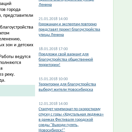
раций
Ленина
тов города
, представители
21.01.2018 14:00
Горожанам и экспертам повторно
благоустройства
представят проект благоустройства
ектом
улицы Ленина
зеленению,
ых зон и детских
18.01.2018 17:00
Предложи свой вариант для
Работы ведутся
благоустройства общественной
ыполняются
территории!
ся
ез реку.
15.01.2018 10:00
а.​
Территории для благоустройства
выберут жители Новосибирска
12.01.2018 14:00
Стартует чемпионат по скоростному
спуску с горы «Хрустальная ледянка»
в рамках Фестиваля городской
среды "Выходи гулять,
Новосибирск!"