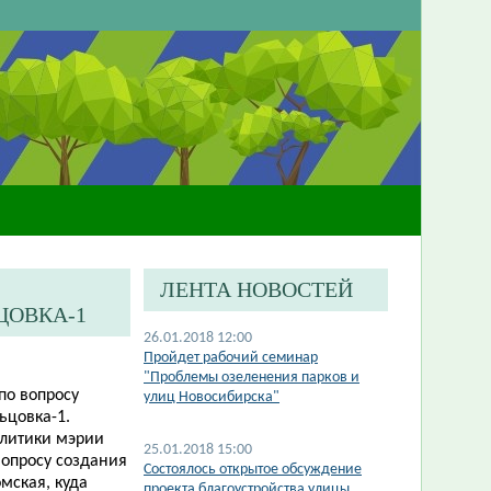
ЛЕНТА НОВОСТЕЙ
ЦОВКА-1
26.01.2018 12:00
Пройдет рабочий семинар
"Проблемы озеленения парков и
по вопросу
улиц Новосибирска"
ьцовка-1.
олитики мэрии
25.01.2018 15:00
вопросу создания
Состоялось открытое обсуждение
омская, куда
проекта благоустройства улицы