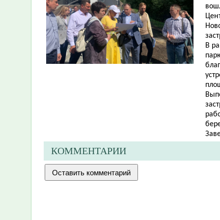
вош
Цент
Нов
зас
В р
парк
бла
устр
площ
Вып
зас
рабо
бер
Заве
КОММЕНТАРИИ