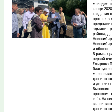
молодежно
конце 2020
создания п
проспекта 
представит
администр
района, де
Новосибир
Новосибирс
и обществ
В рамках р
первой оче
Ельцовка П
благоустр
мероприяти
тропиночно
и детских 
Выполнять 
прошлом го
счёт. На с
выполняютс
тропиночно