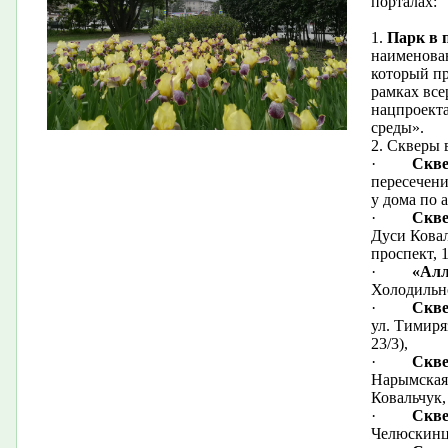
порталах:
1.
Парк в 
наименован
который пр
рамках все
нацпроект
среды».
2. Скверы 
·
Скве
пересечени
у дома по а
·
Скве
Дуси Коваль
проспект, 1
·
«Алл
Холодильно
·
Скве
ул. Тимиряз
23/3),
·
Скве
Нарымская 
Ковальчук, 
·
Скве
Челюскинце