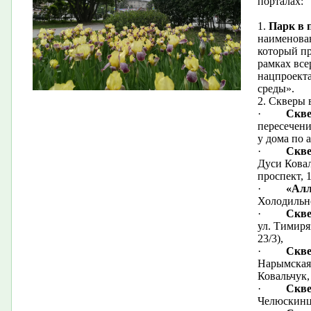
порталах:
1.
Парк в 
наименован
который пр
рамках все
нацпроект
среды».
2. Скверы 
·
Скве
пересечени
у дома по а
·
Скве
Дуси Коваль
проспект, 1
·
«Алл
Холодильно
·
Скве
ул. Тимиряз
23/3),
·
Скве
Нарымская 
Ковальчук, 
·
Скве
Челюскинце