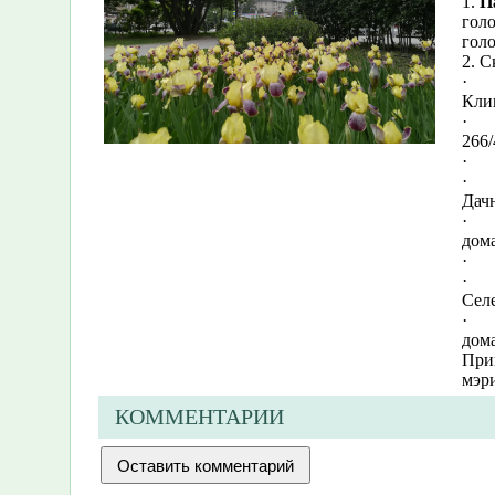
1.
П
голо
гол
2. С
·
Клин
·
266/
·
·
Дачн
·
дома
·
·
Селе
·
дома
При
мэр
КОММЕНТАРИИ