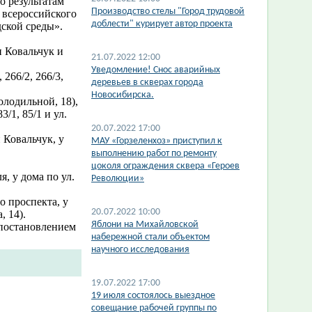
 результатам
Производство стелы "Город трудовой
 всероссийского
доблести" курирует автор проекта
ской среды».
 Ковальчук и
21.07.2022 12:00
​Уведомление! Снос аварийных
266/2, 266/3,
деревьев в скверах города
Новосибирска.
олодильной, 18),
/1, 85/1 и ул.
20.07.2022 17:00
 Ковальчук, у
МАУ «Горзеленхоз» приступил к
выполнению работ по ремонту
цоколя ограждения сквера «Героев
, у дома по ул.
Революции»
о проспекта, у
20.07.2022 10:00
, 14).
​Яблони на Михайловской
 постановлением
набережной стали объектом
научного исследования
19.07.2022 17:00
19 июля состоялось выездное
совещание рабочей группы по