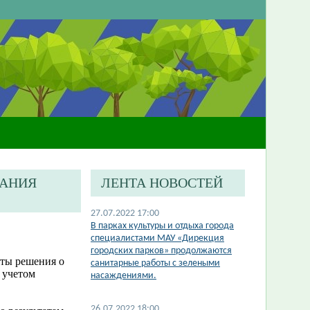
ДАНИЯ
ЛЕНТА НОВОСТЕЙ
27.07.2022 17:00
В парках культуры и отдыха города
специалистами МАУ «Дирекция
городских парков» продолжаются
яты решения о
санитарные работы с зелеными
 учетом
насаждениями.
26.07.2022 18:00