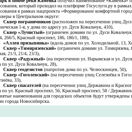
арк в пойме реки Каменка
получил наименование «Каменка» по
сования, который проходил на платформе Госуслуги.ру в рамках
осования в рамках нацпроекта «Формирование комфортной город
кверы в Центральном округе:
Сквер пограничников
(расположен на пересечении улиц Дуси
ическая 1-я, у дома по адресу ул. Дуси Ковальчук, 410),
Сквер «Лучистый»
(ограничен домами по ул. Дуси Ковальчук, 
4, 266/5, Красный проспект, 186, 186/1, 188),
«Аллея призывника»
(вдоль домов по ул. Холодильной, 13, Х
Сквер «Тимирязевский»
(ограничен домами ул. Тимирязева, 83
ая, 21/3, 21/4, 23/3),
Сквер «Радужный»
(на пересечении ул. Нарымская и ул. Дуси
 по ул. Дуси Ковальчук, 28),
Сквер геодезистов
(напротив дома по ул. Челюскинцев, 50),
Сквер «Гоголевский»
(на пересечении улиц Селезнёва и Гоголя
знёва, 33),
Сквер спасателей
(на пересечении улиц Державина и Красног
 по ул. Красный проспект, 56, Красный проспект, 58 / Державина
нятые наименования для городских объектов будут утверждены
ии города Новосибирска.