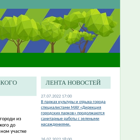
СКОГО
ЛЕНТА НОВОСТЕЙ
27.07.2022 17:00
В парках культуры и отдыха города
специалистами МАУ «Дирекция
городских парков» продолжаются
городи из
санитарные работы с зелеными
насаждениями.
кого до
нном участке
26.07.2022 18:00