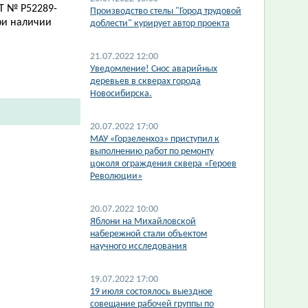
Т № Р52289-
Производство стелы "Город трудовой
ри наличии
доблести" курирует автор проекта
21.07.2022 12:00
​Уведомление! Снос аварийных
деревьев в скверах города
Новосибирска.
20.07.2022 17:00
МАУ «Горзеленхоз» приступил к
выполнению работ по ремонту
цоколя ограждения сквера «Героев
Революции»
20.07.2022 10:00
​Яблони на Михайловской
набережной стали объектом
научного исследования
19.07.2022 17:00
19 июля состоялось выездное
совещание рабочей группы по