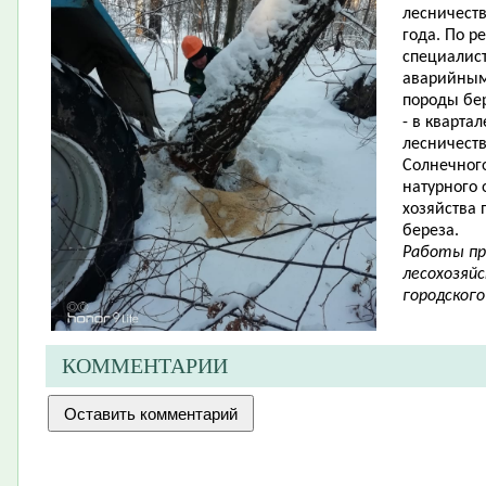
лесничеств
года. По р
специалис
аварийным
породы бе
- в кварта
лесничеств
Солнечного
натурного
хозяйства
береза.
Работы пр
лесохозяй
городского
КОММЕНТАРИИ