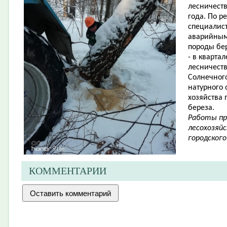
лесничеств
года. По р
специалис
аварийным
породы бе
- в кварта
лесничеств
Солнечного
натурного
хозяйства
береза.
Работы пр
лесохозяй
городского
КОММЕНТАРИИ