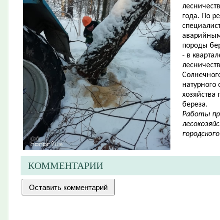
лесничеств
года. По р
специалис
аварийным
породы бе
- в кварта
лесничеств
Солнечного
натурного
хозяйства
береза.
Работы пр
лесохозяй
городского
КОММЕНТАРИИ