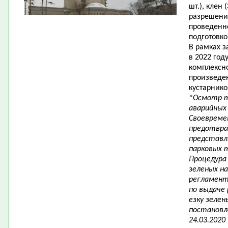
шт.), клен (
разрешени
проведенн
подготовк
В рамках з
в 2022 год
комплексн
произведе
кустарнико
*Осмотр т
аварийных 
Своевреме
предотвра
представл
парковых 
Процедура 
зеленых н
регламент
по выдаче 
езку зеле
постановл
24.03.2020 