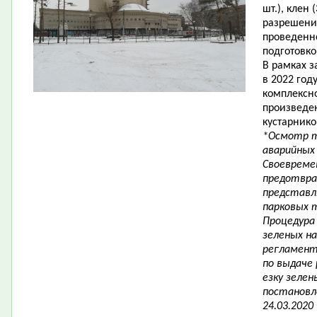
шт.), клен (
разрешени
проведенн
подготовк
В рамках з
в 2022 год
комплексн
произведе
кустарнико
*Осмотр т
аварийных 
Своевреме
предотвра
представл
парковых 
Процедура 
зеленых н
регламент
по выдаче 
езку зеле
постановл
24.03.2020 