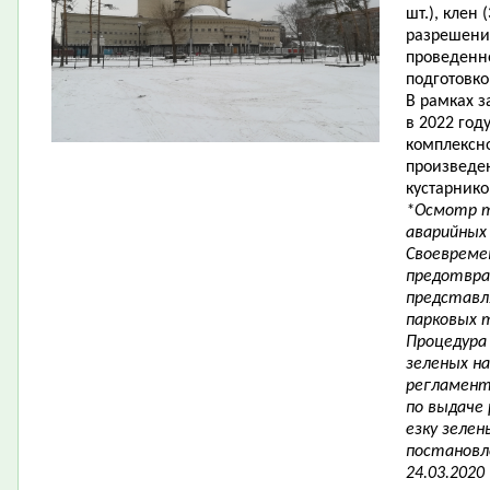
шт.), клен (
разрешени
проведенн
подготовк
В рамках з
в 2022 год
комплексн
произведе
кустарнико
*Осмотр т
аварийных 
Своевреме
предотвра
представл
парковых 
Процедура 
зеленых н
регламент
по выдаче 
езку зеле
постановл
24.03.2020 