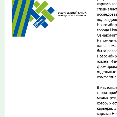
каркаса го
специалис
исследоват
подраздел
Новосибирс
города Нов
Ознакомит
Напомним,
наша коман
была разр
Новосибирс
жизнь. И в
формирован
отдельные 
комфортна
В настоящ
территорий
малых рек,
которых ес
карьеры. Э
каркаса Но