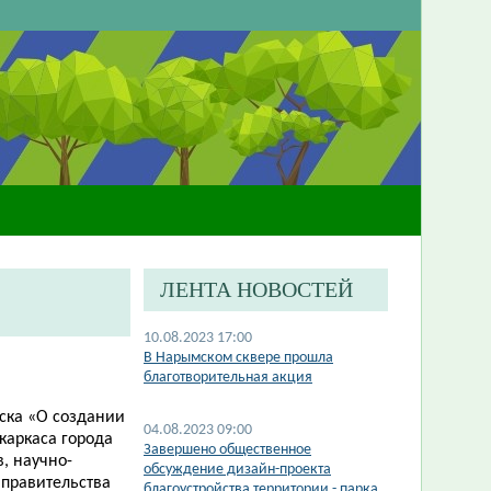
ЛЕНТА НОВОСТЕЙ
10.08.2023 17:00
В Нарымском сквере прошла
благотворительная акция
ска «О создании
04.08.2023 09:00
каркаса города
Завершено общественное
, научно-
обсуждение дизайн-проекта
 правительства
благоустройства территории - парка