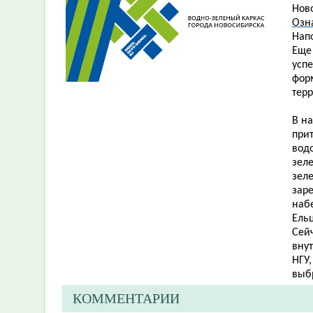
Ново
Озн
Нап
Еще
усп
фор
терр
В н
прит
водо
зеле
зел
зар
наб
Ельц
Сей
внут
НГУ,
выб
КОММЕНТАРИИ