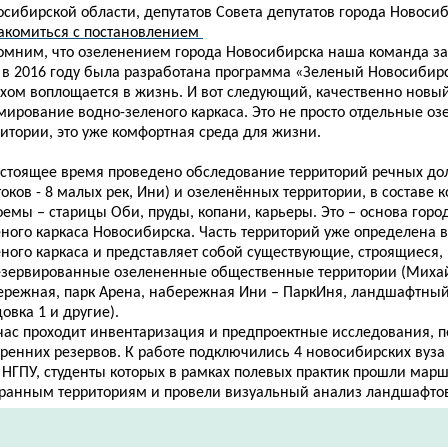
сибирской области, депутатов Совета депутатов города Новосиб
акомиться с постановлением
омним, что
озеленением города Новосибирска наша команда за
 в 2016 году была разработана программа «Зеленый Новосибирск
ехом воплощается в жизнь. И вот следующий, качественно новый
мирование водно-зеленого каркаса. Это не просто отдельные о
итории, это уже комфортная среда для жизни.
астоящее время проведено обследование территорий речных до
оков - 8 малых рек, Ини) и озеленённых территории, в составе к
емы – старицы Оби, пруды, копани, карьеры. Это – основа горо
ного каркаса Новосибирска. Часть территорий уже определена в
еного каркаса и представляет собой существующие, строящиеся,
езервированные озелененные общественные территории (Миха
ережная, парк Арена, набережная Ини – ПаркИня, ландшафтный
овка 1 и другие).
час проходит инвентаризация и предпроектные исследования, по
ренних резервов. К работе подключились 4 новосибирских вуза 
 НГПУ, студенты которых в рамках полевых практик прошли марш
ранным территориям и провели визуальный анализ ландшафто