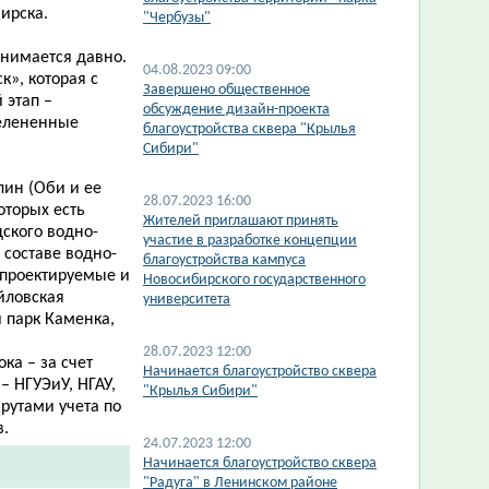
ирска.
"Чербузы"
нимается давно.
04.08.2023 09:00
», которая с
Завершено общественное
 этап –
обсуждение дизайн-проекта
зелененные
благоустройства сквера "Крылья
Сибири"
лин (Оби и ее
28.07.2023 16:00
оторых есть
Жителей приглашают принять
дского водно-
участие в разработке концепции
 составе водно-
благоустройства кампуса
 проектируемые и
Новосибирского государственного
йловская
университета
 парк Каменка,
28.07.2023 12:00
ка – за счет
Начинается благоустройство сквера
– НГУЭиУ, НГАУ,
"Крылья Сибири"
рутами учета по
в.
24.07.2023 12:00
Начинается благоустройство сквера
"Радуга" в Ленинском районе