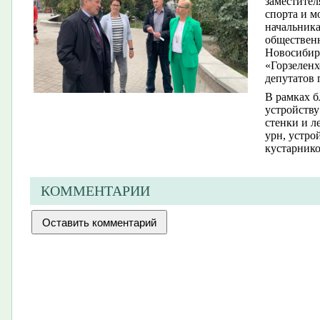
заместител
спорта и м
начальника
общественн
Новосибирс
«Горзеленх
депутатов 
В рамках б
устройству
стенки и л
урн, устро
кустарнико
КОММЕНТАРИИ