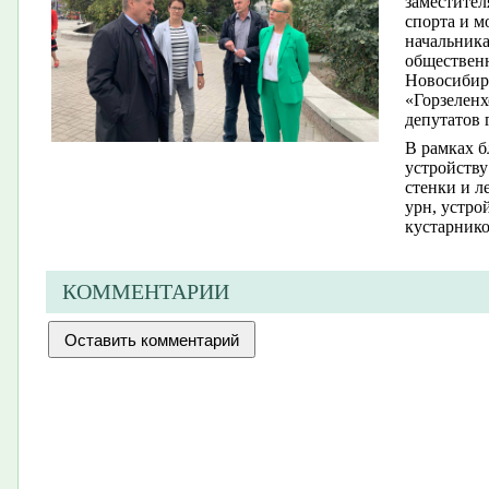
заместител
спорта и м
начальника
общественн
Новосибирс
«Горзеленх
депутатов 
В рамках б
устройству
стенки и л
урн, устро
кустарнико
КОММЕНТАРИИ