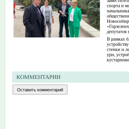
заместител
спорта и м
начальника
общественн
Новосибирс
«Горзеленх
депутатов 
В рамках б
устройству
стенки и л
урн, устро
кустарнико
КОММЕНТАРИИ