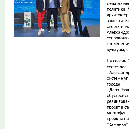
департамен
политики,
архитектор
заместител
спорта и м
Александр
сопровожде
озеленени
культуры, 
На сессии 
состоялись
- Александ
системе у
города,
- Дара Раз
обустройст
реализова
проект в с
многофунк
проекты на
"Каменка"