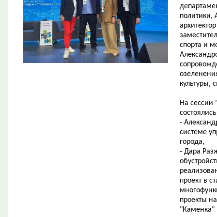
департамен
политики,
архитектор
заместител
спорта и м
Александр
сопровожде
озеленени
культуры, 
На сессии 
состоялись
- Александ
системе у
города,
- Дара Раз
обустройст
реализова
проект в с
многофунк
проекты на
"Каменка"