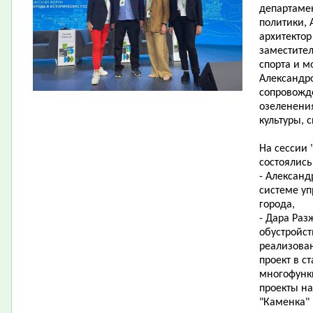
департамен
политики,
архитектор
заместител
спорта и м
Александр
сопровожде
озеленени
культуры, 
На сессии 
состоялись
- Александ
системе у
города,
- Дара Раз
обустройст
реализова
проект в с
многофунк
проекты на
"Каменка"