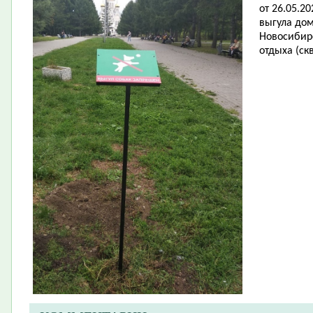
от 26.05.2
выгула до
Новосибирс
отдыха (ск