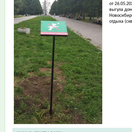
от 26.05.2
выгула до
Новосибирс
отдыха (ск