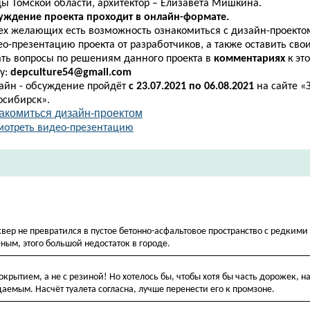
ды Томской области
, архитектор – Елизавета Мишкина.
уждение проекта проходит в онлайн-формате.
сех желающих есть возможность ознакомиться с дизайн-проекто
ео-презентацию проекта от разработчиков,
а также оставить сво
ать вопросы по решениям данного проекта в
комментариях
к эт
у:
depculture54@gmail.com
айн - обсуждение пройдёт
с 23.07.2021 по 06.08.2021
на сайте 
осибирск».
акомиться дизайн-проектом​​
мотреть видео-презентацию​
сквер не превратился в пустое бетонно-асфальтовое пространство с редким
ным, этого большой недостаток в городе.
рытием, а не с резиной! Но хотелось бы, чтобы хотя бы часть дорожек, н
аемым. Насчёт туалета согласна, лучше перенести его к промзоне.