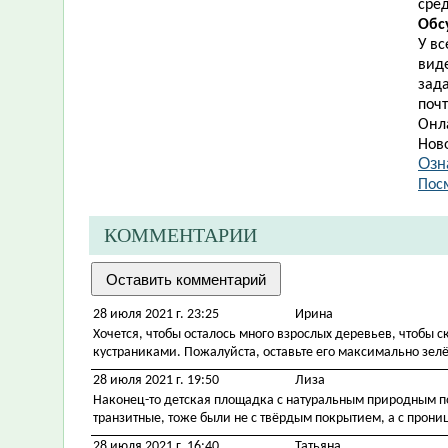
сре
Обс
У в
вид
зад
почт
Онл
Нов
Озн
Пос
КОММЕНТАРИИ
28 июля 2021 г. 23:25
Ирина
Хочется, чтобы осталось много взрослых деревьев, чтобы 
кустраниками. Пожалуйста, оставьте его максимально зелё
28 июля 2021 г. 19:50
Лиза
Наконец-то детская площадка с натуральным природным пок
транзитные, тоже были не с твёрдым покрытием, а с прониц
28 июля 2021 г. 16:40
Татьяна