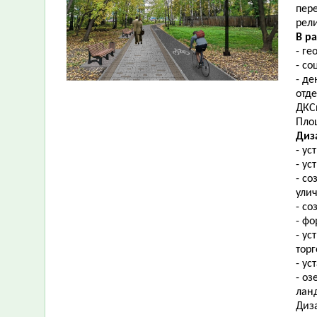
пер
рел
В р
-
ге
- с
-
де
отд
ДКС
Площ
Диз
- ус
- ус
-
со
ули
- с
- фо
- у
тор
- ус
- о
ланд
Диз