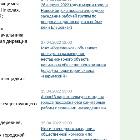
роящимся
26 апреля 2022 году в мэрии города
 Николая.
Новосибирска прошло очередное
й:
заседание рабочей группы по
вопросу создания парка в пойме
реки Ельцовка-1
»,
начальник
а
ная дирекция
27.04.2022 12:00
МАУ «Горзеленхоз» объявляет
конкурс на размещение
нестационарного объекта –
павильона общественного питания
(кафе) на территории сквера
«Нарымский»
 площадки с
25.04.2022 13:00
Анонс!В парках культуры и отдыха
города продолжаются санитарные
е существующего
работы с зелеными насаждениями
 деревьев,
25.04.2022 12:00
Итоги очередного заседания
общественной комиссии по
я городской