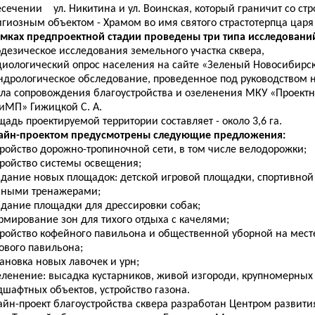
есечении ул. Никитина и ул. Воинская, который граничит со ст
игиозным объектом - Храмом во имя святого страстотерпца царя
амках предпроектной стадии проведены три типа исследовани
одезическое исследования земельного участка сквера
,
оциологический опрос населения на сайте «Зеленый Новосибирск
ндрологическое обследование,
проведенное под руководством
ела сопровождения благоустройства и озеленения МКУ «Проект
иМП» Гижицкой С. А.
адь проектируемой территории составляет - около 3,6 га.
айн-проектом предусмотрены следующие предложения:
тройство дорожно-тропиночной сети, в том числе велодорожки;
тройство систе
мы
освещения;
здание новых площадок:
детской игровой площадки, спортивной
чными тренажерами
;
оздание
площадки для дрессировки собак;
рмирование зон для тихого отдыха с качелями;
стройство кофейного павильона и общественной уборной
на мест
гового павильона
;
тановка новых лавочек и урн;
зеленение
: высадка кустарников, живой изгороди, крупномерных
шафтных объектов, устройство газона.
айн-проект благоустройства сквера разработан Центром развити