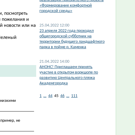
реализации приоритетного проекта
«Формирование комфортной
городской среды»
м,
посмотреть
и пожелания и
ой новости
или на
25.04.2022 12:00
23 апреля 2022 года проходил
общегородской субботник на
«Зеленый
территории будущего ландшафтного
парка в пойме р. Каменка
21.04.2022 14:00
АНОНС! Приглашаем принять
участие в открытом воркшопе по
развитию Центрального пляжа
Академгородка
1
…
44
45
46
…
111
и низкими
апример, не