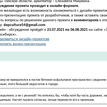
ды Томской области
, архитектор – Елизавета Мишкина.
уждение проекта проходит в онлайн-формате.
сех желающих есть возможность ознакомиться с дизайн-проекто
ео-презентацию проекта от разработчиков,
а также оставить сво
ать вопросы по решениям данного проекта в
комментариях
к эт
у:
depculture54@gmail.com
айн - обсуждение пройдёт
с 23.07.2021 по 06.08.2021
на сайте 
осибирск».
акомиться дизайн-проектом​​
мотреть видео-презентацию​
сквер не превратился в пустое бетонно-асфальтовое пространство с редким
ным, этого большой недостаток в городе.
рытием, а не с резиной! Но хотелось бы, чтобы хотя бы часть дорожек, н
аемым. Насчёт туалета согласна, лучше перенести его к промзоне.