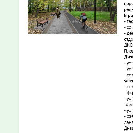
пер
рел
В р
-
ге
- с
-
де
отд
ДКС
Площ
Диз
- ус
- ус
-
со
ули
- с
- фо
- у
тор
- ус
- о
ланд
Диз