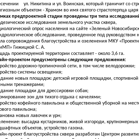
есечении ул. Никитина и ул. Воинская, который граничит со ст
игиозным объектом - Храмом во имя святого страстотерпца царя
амках предпроектной стадии проведены три типа исследовани
одезическое исследования земельного участка сквера
,
оциологический опрос населения на сайте «Зеленый Новосибирск
ндрологическое обследование,
проведенное под руководством
ела сопровождения благоустройства и озеленения МКУ «Проект
иМП» Гижицкой С. А.
адь проектируемой территории составляет - около 3,6 га.
айн-проектом предусмотрены следующие предложения:
тройство дорожно-тропиночной сети, в том числе велодорожки;
тройство систе
мы
освещения;
здание новых площадок:
детской игровой площадки, спортивной
чными тренажерами
;
оздание
площадки для дрессировки собак;
рмирование зон для тихого отдыха с качелями;
стройство кофейного павильона и общественной уборной
на мест
гового павильона
;
тановка новых лавочек и урн;
зеленение
: высадка кустарников, живой изгороди, крупномерных
шафтных объектов, устройство газона.
айн-проект благоустройства сквера разработан Центром развити