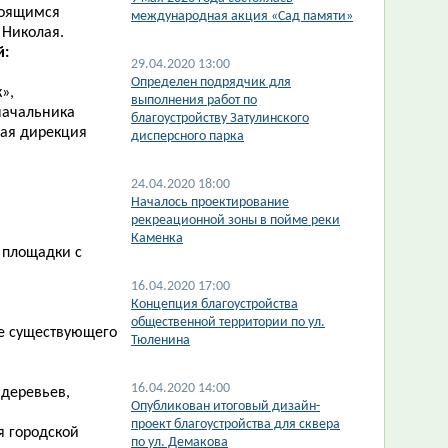
роящимся
международная акция «Сад памяти»
 Николая.
й:
29.04.2020 13:00
Определен подрядчик для
»,
выполнения работ по
начальник
а
благоустройству Затулинского
ная дирекция
дисперсного парка
24.04.2020 18:00
Началось проектирование
рекреационной зоны в пойме реки
Каменка
 площадки с
16.04.2020 17:00
Концепция благоустройства
общественной территории по ул.
е существующего
Тюленина
16.04.2020 14:00
 деревьев,
Опубликован итоговый дизайн-
проект благоустройства для сквера
я городской
по ул. Демакова