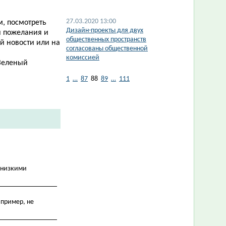
27.03.2020 13:00
м,
посмотреть
Дизайн-проекты для двух
и пожелания и
общественных пространств
ой новости
или на
согласованы общественной
комиссией
«Зеленый
1
…
87
88
89
…
111
и низкими
апример, не