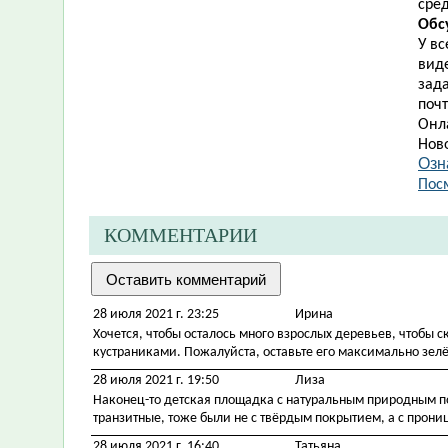
сре
Обс
У в
вид
зад
почт
Онл
Нов
Озн
Пос
КОММЕНТАРИИ
28 июля 2021 г. 23:25
Ирина
Хочется, чтобы осталось много взрослых деревьев, чтобы 
кустраниками. Пожалуйста, оставьте его максимально зелё
28 июля 2021 г. 19:50
Лиза
Наконец-то детская площадка с натуральным природным пок
транзитные, тоже были не с твёрдым покрытием, а с прониц
28 июля 2021 г. 16:40
Татьяна