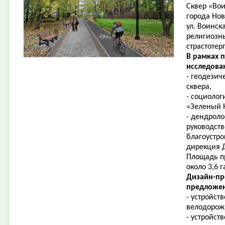
Сквер «Во
города Но
ул. Воинск
религиозны
страстотер
В рамках 
исследова
-
геодезич
сквера
,
- социолог
«Зеленый 
-
дендроло
руководст
благоустро
дирекция 
Площадь пр
около 3,6 г
Дизайн-пр
предложен
- устройст
велодорож
- устройств