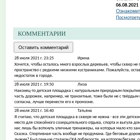
06.08.2021
Ознакомит
Посмотреть
КОММЕНТАРИИ
28 июля 2021 г. 23:25
Ирина
Хочется, чтобы осталось много взрослых деревьев, чтобы сквер не 
пространство с редкими низкими кустраниками. Пожалуйста, оста
недостаток в городе.
28 июля 2021 г. 19:50
Лиза
Наконец-то детская площадка с натуральным природным покрытием,
часть дорожек, например, не транзитные, тоже были не с твёрдым
согласна, лучше перенести его к промзоне.
28 июля 2021 г. 16:40
Татьяна
Я считаю, что детская площадка в сквере не нужна - все эти детс
место для спокойного созерцательного отдыха, спорта и выгула д
нас лишь бы воткнуть уличные тренажеры, на которых мало кто зан
Сказка. Спортивная часть вообще не продумана. Где беговые доро
лыжни? Был раньше стадион СКА поблизости, на котором бегали, се