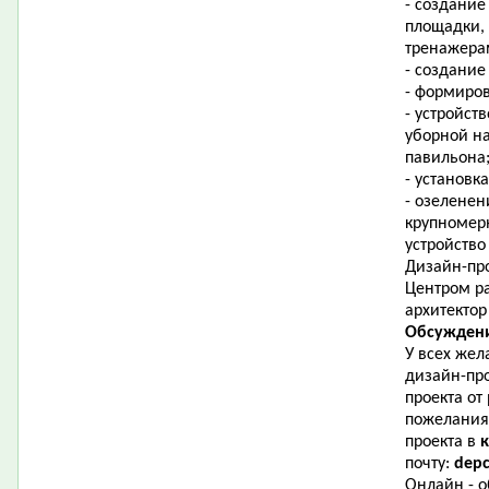
-
создание
площадки,
тренажера
- создани
- формиров
- устройст
уборной
на
павильона
- установк
- озеленен
крупномер
устройство
Дизайн-про
Центром ра
архитектор
Обсуждени
У всех жел
дизайн-пр
проекта от
пожелания
проекта в
почту:
depc
Онлайн - 