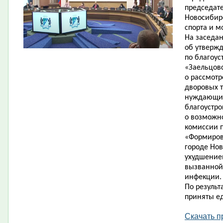
председате
Новосибирс
спорта и м
На заседа
об утверж
по благоус
«Заельцовс
о рассмот
дворовых 
нуждающих
благоустро
о возможн
комиссии п
«Формиров
городе Нов
ухудшение
вызванной
инфекции.
По результ
приняты е
Скачать п