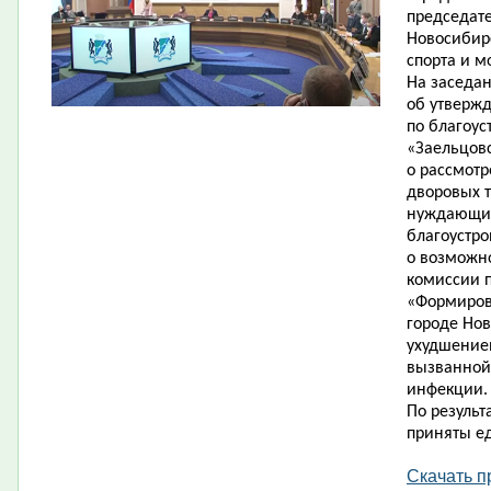
председате
Новосибирс
спорта и м
На заседа
об утверж
по благоус
«Заельцовс
о рассмот
дворовых 
нуждающих
благоустро
о возможн
комиссии п
«Формиров
городе Нов
ухудшение
вызванной
инфекции.
По результ
приняты е
Скачать п